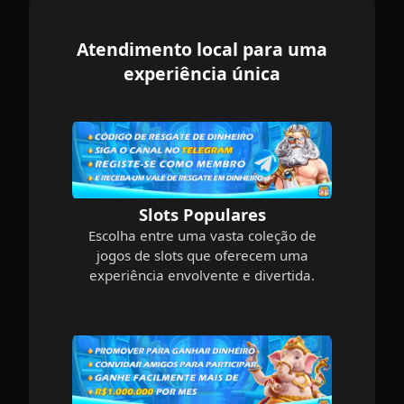
Atendimento local para uma
experiência única
Slots Populares
Escolha entre uma vasta coleção de
jogos de slots que oferecem uma
experiência envolvente e divertida.