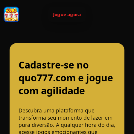
Jogue agora
Cadastre-se no
quo777.com e jogue
com agilidade
Descubra uma plataforma que
transforma seu momento de lazer em
pura diversão. A qualquer hora do dia,
acesse jogos emocionantes que