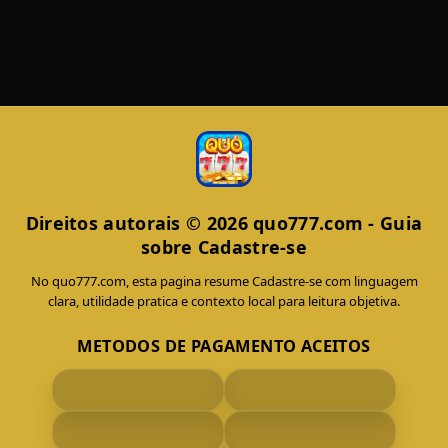
Direitos autorais © 2026 quo777.com - Guia
sobre Cadastre-se
No quo777.com, esta pagina resume Cadastre-se com linguagem
clara, utilidade pratica e contexto local para leitura objetiva.
METODOS DE PAGAMENTO ACEITOS