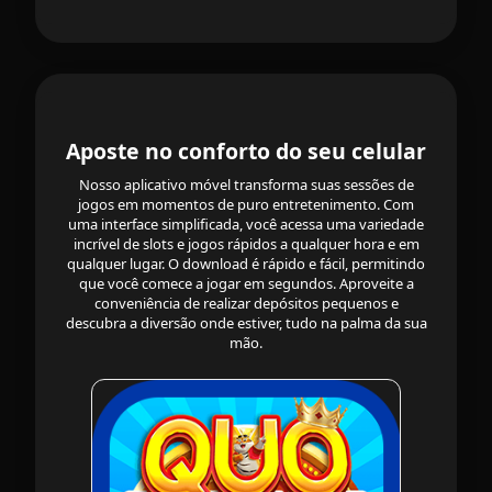
Aposte no conforto do seu celular
Nosso aplicativo móvel transforma suas sessões de
jogos em momentos de puro entretenimento. Com
uma interface simplificada, você acessa uma variedade
incrível de slots e jogos rápidos a qualquer hora e em
qualquer lugar. O download é rápido e fácil, permitindo
que você comece a jogar em segundos. Aproveite a
conveniência de realizar depósitos pequenos e
descubra a diversão onde estiver, tudo na palma da sua
mão.