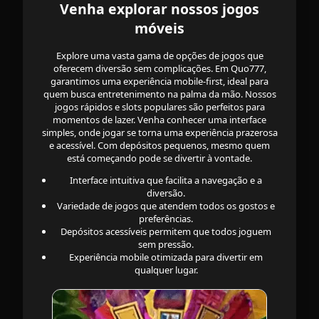
Venha explorar nossos jogos
móveis
Explore uma vasta gama de opções de jogos que
oferecem diversão sem complicações. Em Quo777,
garantimos uma experiência mobile-first, ideal para
quem busca entretenimento na palma da mão. Nossos
jogos rápidos e slots populares são perfeitos para
momentos de lazer. Venha conhecer uma interface
simples, onde jogar se torna uma experiência prazerosa
e acessível. Com depósitos pequenos, mesmo quem
está começando pode se divertir à vontade.
Interface intuitiva que facilita a navegação e a
diversão.
Variedade de jogos que atendem todos os gostos e
preferências.
Depósitos acessíveis permitem que todos joguem
sem pressão.
Experiência mobile otimizada para divertir em
qualquer lugar.