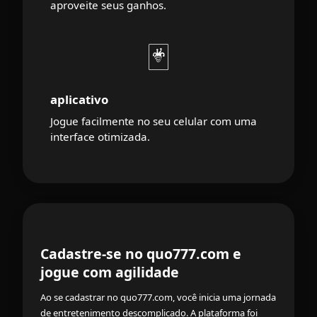
aproveite seus ganhos.
🃏
aplicativo
Jogue facilmente no seu celular com uma
interface otimizada.
Cadastre-se no quo777.com e
jogue com agilidade
Ao se cadastrar no quo777.com, você inicia uma jornada
de entretenimento descomplicado. A plataforma foi