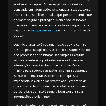
você se sinta seguro. Por exemplo, se você estiver
pensando em informações relacionadas a saúde, como
“cancer protese silicone”, saiba que por aqui o ambiente
é sempre seguro e protegido. Além disso, caso você
precise recuperar acesso à sua conta, nossa página de
suporte para
esqueceu senha
é bastante prática e fácil
de usar.
Quando o assunto é pagamentos, o quo777.com se
destaca pela sua agilidade. O tempo de saque é rápido,
e os processos de solicitação são simples. Para um
saque eficiente, é importante que você forneça as
informações corretas durante o cadastro. O valor
mínimo para saques é acessível, e sempre buscamos
isentar ou reduzir taxas, fazendo com que sua
experiência seja ainda mais vantajosa. Lembre-se de
que erros de dados podem levar a falhas no processo
de retirada, e por isso é sempre bom conferir suas
informações previamente.
Caso você enfrente algum problema, como o site não